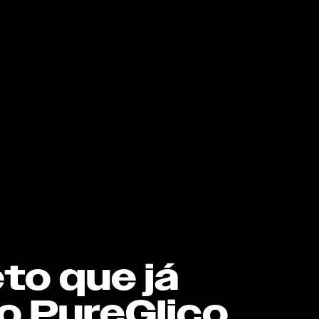
to que já
o PureGlico