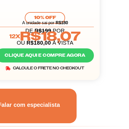
10% OFF
A unidade sai por
R$180
DE
R$199
POR
R$18,07
12X
OU
R$180,00
À VISTA
CLIQUE AQUI E COMPRE AGORA
CALCULE O FRETE NO CHECKOUT
Falar com especialista