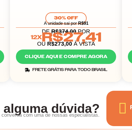
30% OFF
A unidade sai por
R$91
DE
R$374,00
POR
R$27,41
12X
OU
R$273,00
À VISTA
CLIQUE AQUI E COMPRE AGORA
FRETE GRÁTIS PARA TODO BRASIL
 alguma dúvida?
ma conversa com uma de nossas especialistas.