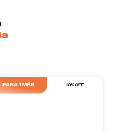
a
da
PARA 1 MÊS
10% OFF