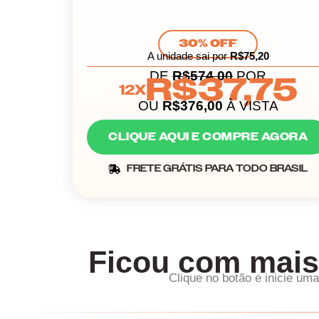
30% OFF
A unidade sai por
R$75,20
DE
R$574,00
POR
R$37,75
12X
OU
R$376,00
À VISTA
CLIQUE AQUI E COMPRE AGORA
FRETE GRÁTIS PARA TODO BRASIL
Ficou com mais
Clique no botão e inicie u